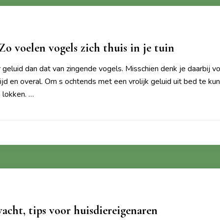
Zo voelen vogels zich thuis in je tuin
er geluid dan dat van zingende vogels. Misschien denk je daarbij v
ltijd en overal. Om s ochtends met een vrolijk geluid uit bed te ku
n lokken. …
acht, tips voor huisdiereigenaren