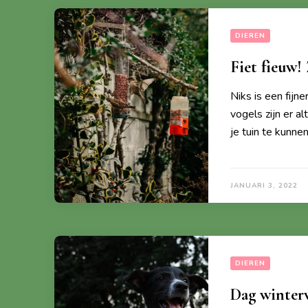
DIEREN
Fiet fieuw! 
Niks is een fijn
vogels zijn er a
je tuin te kunne
JANUARI 3, 2022
DIEREN
Dag winterv