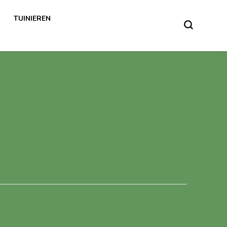
TUINIEREN