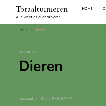
Totaaltuinieren
HOME
O
Alle weetjes over tuinieren
Home
Dieren
CATEGORIE
Dieren
resultaat: 1 - 2 of 2 RESULTATEN